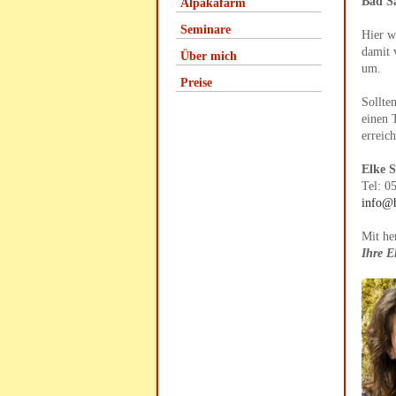
Bad Sa
Alpakafarm
Seminare
Hier w
damit 
Über mich
um.
Preise
Sollte
einen 
erreic
Elke 
Tel: 0
info@h
Mit he
Ihre E