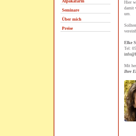
Alpakafarm
Hier w
damit 
Seminare
um.
Über mich
Sollte
Preise
verein
Elke 
Tel: 0
info@h
Mit he
Ihre E