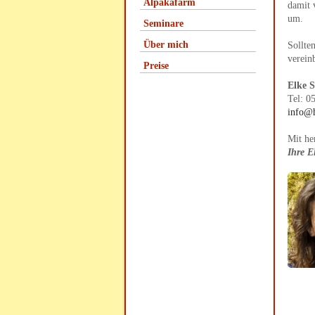
Alpakafarm
damit 
um.
Seminare
Über mich
Sollte
verein
Preise
Elke 
Tel: 0
info@h
Mit he
Ihre E